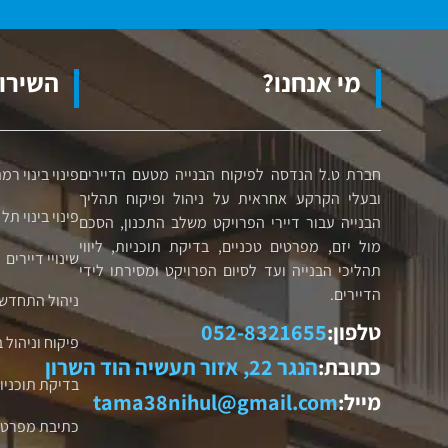
מי אנחנו?
השירות
חברת ט.ל הנדסה לפיקוח הבנייה מטעם הדיירים
פינוי בינוי רמת
ובעלי הקרקע אחראית על ניהול ופיקוח תהליך
פינוי בינוי תל
הבנייה עבור דיירי הפרויקט משלב התכנון, הסכם
מול יזם, מפרטים טכניים, בדיקת תוכניות, ליווי
שינויי דיירים
תהליכי הבנייה ועד לסיום הפרויקט ומסירתו לידי
הדיירים.
ניהול התחדשו
טלפון:
052-8321655
פיקוח וניהול 
כתובת:
הנגר 22, אזור תעשיה הוד השרון
בדיקת תוכניו
מייל:
tama38nihul@gmail.com
כתיבת מפרט ט