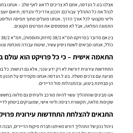
אצלנו בט.ל.הנדסה, אתם לא צריכים לדאוג לאף שלב – אנחנו בתו
לנהל את כל התהליך עבורכם: תכנון אדריכלי והנדסי, תיאום יועצי
וליווי מקצועי לכל אורך הדרך. אנחנו פועלים מתוך תפיסה הוליסט
התמונה המלאה, אבל לא מפספסים את הפרטים הקטנים.
בי
כולל, אנחנו מביאים לשטח ניסיון עשיר, שיטות עבודה מוכחות וצ
התאמה אישית – כי כל פרויקט הוא עולם ב
התחדשות עירונית דורשת לא רק ידע טכני, אלא גם רגישות: כל בניי
מגיעה עם צרכים משלה. בט.ל.הנדסה אנחנו מקפידים על תכנון מו
הן מבחינת ביצוע, ובהתנהלות מול הדיירים.
אנו מבינים שהתהליך עשוי להיות מורכב ולעיתים גם מלווה בחששו
שקיפות מלאה, תקשורת רציפה וליווי אישי, שמעניקים ביטחון לדיי
התנאים להצלחת התחדשות עירונית פרויק
ניהול נכון של התהליך דורש מאיתנו חברת פיקוח הדיירים, הבנה