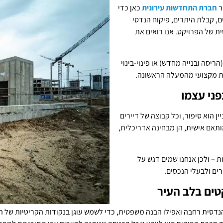
ר
חברת התחדשות עירונית
כאן כדי
ם, קבלת היתרים, פיקוח הנדסי
ית של הפרויקט. אנו רואים את
ן אם מדובר בפרויקט תמ"א 38/1 (חיזוק ותוספות), תמ"א 38/2 (הריסה ובנייה מחדש) או פינוי-בינוי
וות מקצועי מהמעלה הראשונה.
פני עצמו
ן הוא סיפור, וכל קבוצה של דיירים
תאם אישית, הן מבחינה אדריכלית,
ת – ולכן אנחנו שמים דגש על
רים ולבעלי הנכסים.
טים בלב העיר
 הנדסית רחבה ואפילו הבנה משפטית, כדי לשמש עוגן בנקודות הקריטיות של 