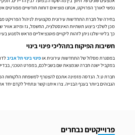
אמצעים שונים של תיווך בין מה שקורה בפועל לבין הדיירים. תפק
נפשי לאורך הפרויקט, אנחנו מוציאים דוחות חודשיים מפורטים אש
בחירה של חברת התחדשות עירונית מקצועית לניהול הפרויקט מב
מכן לשלבי ביצוע תשתיות האינסטלציה, החשמל, גז ומיזוג אוויר
כך בליווי שלנו ניתן לזהות ליקויים פוטנציאליים מראש ולמנוע ב
חשיבות הפיקוח בתהליכי פינוי בינוי
במסגרת מסלול של התחדשות עירונית או
פינוי בינוי תל אביב
לדוג
במקביל ישנה חברה שנמצאת שם בשבילכם, במפרט הטכני, בבדיקת 
חברת ט.ל. הנדסה מזמינה אתכם להצטרף למשפחת הלקוחות המרוצי
הגבוהים ביותר בענף הבנייה. צרו איתנו קשר ונתחיל לקדם יחד א
פרוייקטים נבחרים