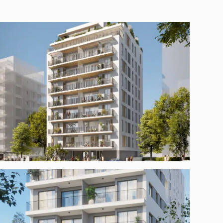
ז׳בוטינסקי 101 ת"א