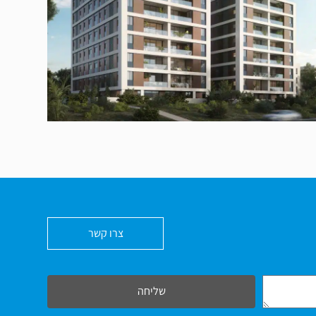
האמוראים ת"א
צרו קשר
שליחה