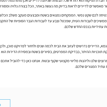
יד חברת הפיקוח הוא לוודא שכל הבטחה שניתנה לדיירים אכן מתורגמת למפרט 
ר מאפשרים לדיירים לראות בדיוק מה נעשה באתר, הכל בצורה גלויה ומסורה 
טיחה לכם שקט נפשי. המפקחים נמצאים בשטח ומבצעים מעקב משלב הכלונסא
 שממשיכים לעבודות הטיח, שפכטל וצבע עד לעבודות הגבר הסופיות של התקנת
עיות עתידיות בנכס החדש שלכם.
מא, הדיירים נדרשים לעזוב את הבית לכמה שנים ולחזור לפרויקט מוכן, ולכ
תוכניות ההיתר, בבדיקת המפרטים, בסיורים בשטח ובמסירת הדירות הוא הבי
ם שלנו וליהנות מליווי מקצועי שקוף ובטוח. אנחנו כאן כדי להוביל אתכ
ת עתיד המגורים שלכם.
כ