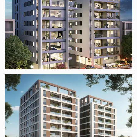
הגרא כפר סבא
האמוראים ת"א