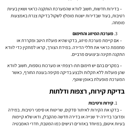
– בדירות חדשות, חשוב לוודא שהמערכת הותקנה כראוי ושאין בעיות
רטיבות, בעוד שבדירות ישנות מומלץ לשקול בדיקת צנרת באמצעות
מומחה.
מערכת המיזוג והחימום
– אם קיימת מערכת מיזוג, בדקו שהיא פועלת היטב ומקררת או
מחממת כראוי את חללי הדירה. במידת הצורך, קראו למתקין כדי לוודא
התקנה תקינה וביצועים מרביים.
– במקרים בהם יש חימום תת-רצפתי או מערכות נוספות, חשוב לוודא
שהן פועלות ללא תקלות ולבצע בדיקה מקיפה בעונת החורף, כאשר
המערכת מופעלת באופן שוטף.
בדיקת קירות, רצפות ודלתות
קירות ורטיבות
– בדקו את הקירות לאיתור סדקים, שריטות או סימני רטיבות. במידה
ומדובר בדירה יד שנייה או בדירה חדשה מהקבלן, ודאו שלא קיימות
בעיות איטום, במיוחד באזורים רגישים כמו המטבח, חדרי האמבטיה