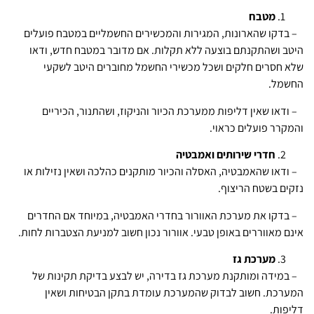
מטבח
– בדקו שהארונות, המגירות והמכשירים החשמליים במטבח פועלים
היטב ושהתקנתם בוצעה ללא תקלות. אם מדובר במטבח חדש, ודאו
שלא חסרים חלקים ושכל מכשירי החשמל מחוברים היטב לשקעי
החשמל.
– ודאו שאין דליפות ממערכת הכיור והניקוז, ושהתנור, הכיריים
והמקרר פועלים כראוי.
חדרי שירותים ואמבטיה
– ודאו שהאמבטיה, האסלה והכיור מותקנים כהלכה ושאין נזילות או
נזקים בשטח הריצוף.
– בדקו את מערכת האוורור בחדרי האמבטיה, במיוחד אם החדרים
אינם מאווררים באופן טבעי. אוורור נכון חשוב למניעת הצטברות לחות.
מערכת גז
– במידה ומותקנת מערכת גז בדירה, יש לבצע בדיקת תקינות של
המערכת. חשוב לבדוק שהמערכת עומדת בתקן הבטיחות ושאין
דליפות.