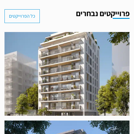
פרוייקטים נבחרים
כל הפרוייקטים
ז׳בוטינסקי 101 ת"א