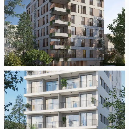
המאירי 7 ת"א
הלסינקי תל אביב