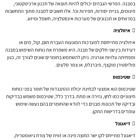
במבנה. הפרשי הגבהים יכולים להיות תוצאה של תכנון ארכיטקטוני,
פיגומים, בניית יסודות, חפירות וכו'. אלו חשובים למבנה מתוך התחשבות
במרווחים או תכנונים של מערכות אינסטלציה, חשמל ומיזוג.

איזולציה
איזולציה מתייחסת למערכות המונעות העברת חום, קול, מים או
רעידות בין שני חלקים של מבנה. היא משפרת את נוחות השימוש במבנה
ומפחיתה עלויות אנרגיה. ניתן להשתמש בחומרים שונים לצורך זה, כגון
פוליסטירן מוקצף, פיברגלס, או צמר סלעים.

שטיכמוס
שטיכמוס הוא אמצעי לבחינת יכולת ההתנגדות של חומר בפני כוחות
חיצוניים כמו לחץ, גזירה או מתח. בדרך כלל, שטיכמוס משמש בבדיקות
ובדיקה של תכונות מבנים כדי לוודא שהחומרים בהם נעשה שימוש
עומדים בדרישות התקן.

דיאגונל
דיאגונל מתייחס לקו ישר החוצה פינה או זווית של צורת גיאומטרית,