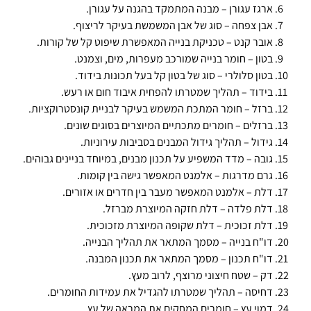
ארגז עגורן – מבנה המתמקד בהגנה על עגורן.
אבן צפחה – סוג של אבן המשמשת בעיקר לריצוף.
אובר קנט – טכניקת בנייה המאפשרת שיפוט קל של קורות.
בטון – חומר בנייה שמורכב מעפרות, מים, וצמנט.
בטון סלולרי – סוג של בטון קל בעל תכונות בידוד.
בידוד – תהליך שמטרתו להפחית איבוד חום או רעש.
ברזל – חומר המתכת המשמש בעיקר לבניית קונסטרוקציות.
ברזלים – חומרים מתכתיים המיוצרים בסוגים שונים.
גידול – תהליך גידול המבנים בסביבות עירוניות.
גובה – מדד המשפיע על תכנון מבנים, במיוחד בניינים גבוהים.
גרם מדרגות – אלמנט המאפשר גישה בין קומות.
דלת – אלמנט המאפשר מעבר בין חדרים או אזורים.
דלת פלדה – דלת חזקה המיוצרת מברזל.
דלת זכוכית – דלת שקופה המיוצרת מזכוכית.
דו"ח בנייה – מסמך המתאר את תהליך הבנייה.
דו"ח תכנון – מסמך המתאר את תכנון המבנה.
דק – שטח חיצוני מרוצף, לרוב מעץ.
דחיסה – תהליך שמטרתו להגדיל את עמידות החומרים.
דמוי עץ – חומרים המחקים את המראה של עץ.