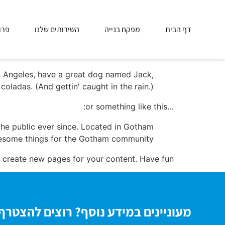
Sample Page
דף הבית
מפקח בנייה
השירותים שלנו
פרו
ow up in your site navigation (in most themes).
ite visitors. It might say something like this:
Los Angeles, have a great dog named Jack,
 coladas. (And gettin' caught in the rain.)
…or something like this:
he public ever since. Located in Gotham
wesome things for the Gotham community.
 create new pages for your content. Have fun!
מעוניינים במידע נוסף? רוצים להצטרף