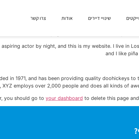
ייקטים
שינויי דיירים
אודות
צרו קשר
om a blog post because it will stay in one place and will sh
 start with an About page that introduces them to potential s
 aspiring actor by night, and this is my website. I live in 
and I like piña
 in 1971, and has been providing quality doohickeys to t
y, XYZ employs over 2,000 people and does all kinds of a
r, you should go to
your dashboard
to delete this page and
?