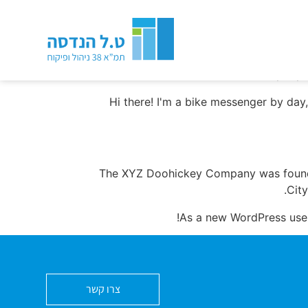
This is an example page. It's different fr
Most people
Hi there! I'm a bike messenger by day,
The XYZ Doohickey Company was founded
Cit
As a new WordPress use
צרו קשר